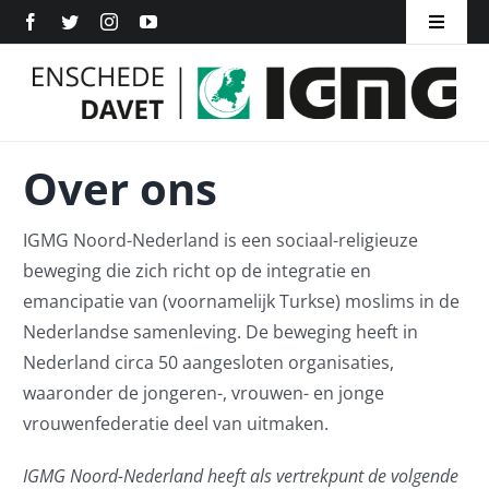
Ga
Toggle
naar
Navigat
Home
inhoud
Over ons
Over ons
Inschrijven
IGMG Noord-Nederland is een sociaal-religieuze
Word Lid
beweging die zich richt op de integratie en
emancipatie van (voornamelijk Turkse) moslims in de
Contact
Nederlandse samenleving. De beweging heeft in
Nederland circa 50 aangesloten organisaties,
waaronder de jongeren-, vrouwen- en jonge
vrouwenfederatie deel van uitmaken.
IGMG Noord-Nederland heeft als vertrekpunt de volgende